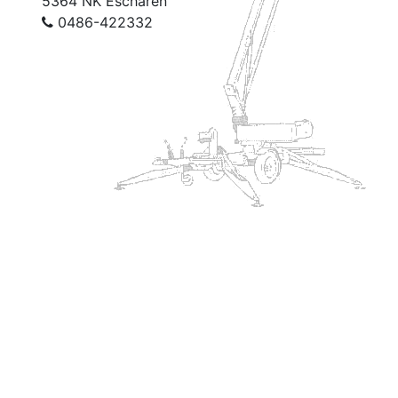
5364 NK Escharen
0486-422332